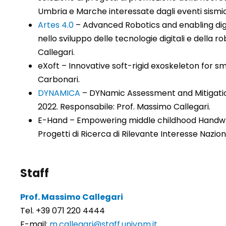
Umbria e Marche interessate dagli eventi sismici
Artes 4.0
– Advanced Robotics and enabling digi
nello sviluppo delle tecnologie digitali e della
Callegari.
eXoft – Innovative soft-rigid exoskeleton for sm
Carbonari.
DYNAMICA
– DYNamic Assessment and Mitigation
2022. Responsabile: Prof. Massimo Callegari.
E-Hand – Empowering middle childhood Handwriti
Progetti di Ricerca di Rilevante Interesse Nazio
Staff
Prof. Massimo Callegari
Tel. +39 071 220 4444
E-mail:
m.callegari@staff.univpm.it