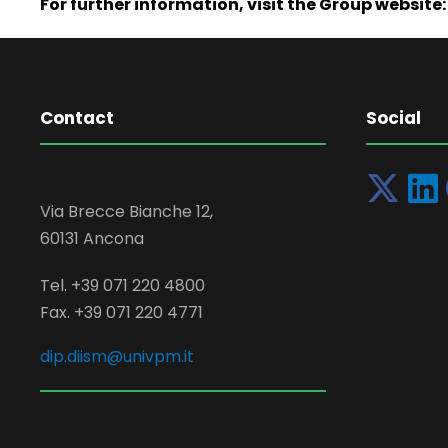
For further information, visit the Group website:
Contact
Social
Via Brecce Bianche 12,
60131 Ancona
Tel. +39 071 220 4800
Fax. +39 071 220 4771
dip.diism@univpm.it