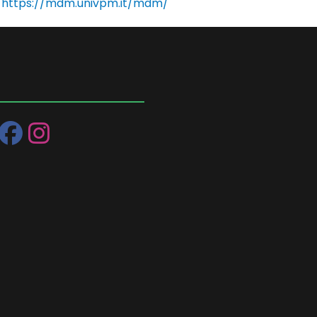
https://mdm.univpm.it/mdm/