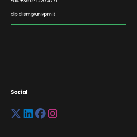
Fax. +39 071 220 4771
dip.diism@univpm.it
Social