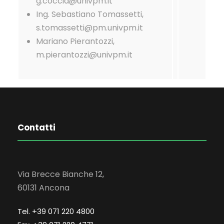
g.coccia@univpm.it
Ing. Sebastiano Tomassetti,
s.tomassetti@pm.univpm.it
Mariano Pierantozzi,
m.pierantozzi@univpm.it
Contatti
Via Brecce Bianche 12,
60131 Ancona
Tel. +39 071 220 4800