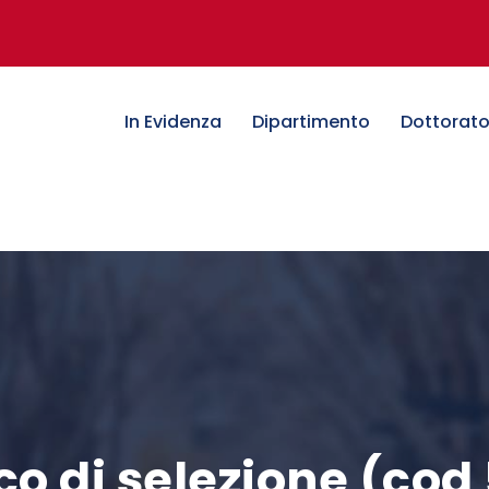
In Evidenza
Dipartimento
Dottorat
co di selezione (cod