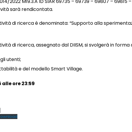
2014/2022 M19.3.A ID SIAR 69735 – 69739 – 69807 – 69815
tività sarà rendicontata.
attività di ricerca è denominata: “Supporto alla sperimenta
attività di ricerca, assegnato dal DIISM, si svolgerà in form
li utenti;
tabilità e del modello Smart Village.
 alle ore 23:59
d
ownload