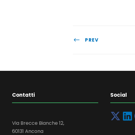
PREV
Contatti
Social
Via Brecce Bianche 12,
60131 Ancona