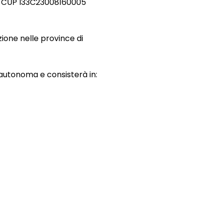
 – CUP I33C23008160005
zione nelle province di
a autonoma e consisterà in: