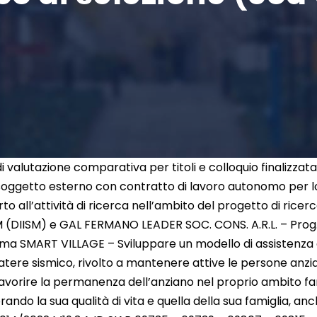
 valutazione comparativa per titoli e colloquio finalizzata
n soggetto esterno con contratto di lavoro autonomo per l
rto all’attività di ricerca nell’ambito del progetto di ric
M (DIISM) e GAL FERMANO LEADER SOC. CONS. A.R.L. – Pro
sisma SMART VILLAGE – Sviluppare un modello di assistenza d
ratere sismico, rivolto a mantenere attive le persone anzi
di favorire la permanenza dell’anziano nel proprio ambito fam
ando la sua qualità di vita e quella della sua famiglia, an