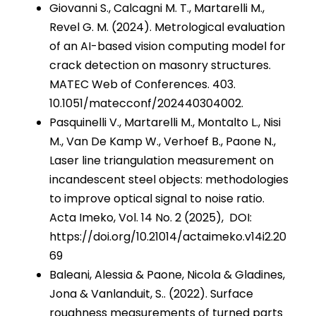
Giovanni S., Calcagni M. T., Martarelli M.,
Revel G. M. (2024). Metrological evaluation
of an AI-based vision computing model for
crack detection on masonry structures.
MATEC Web of Conferences. 403.
10.1051/matecconf/202440304002.
Pasquinelli V., Martarelli M., Montalto L., Nisi
M., Van De Kamp W., Verhoef B., Paone N.,
Laser line triangulation measurement on
incandescent steel objects: methodologies
to improve optical signal to noise ratio.
Acta Imeko, Vol. 14 No. 2 (2025), DOI:
https://doi.org/10.21014/actaimeko.v14i2.20
69
Baleani, Alessia & Paone, Nicola & Gladines,
Jona & Vanlanduit, S.. (2022). Surface
roughness measurements of turned parts