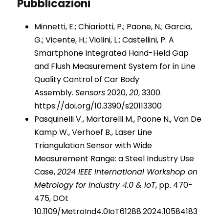
Pubblicazioni
Minnetti, E.; Chiariotti, P.; Paone, N.; Garcia,
G.; Vicente, H.; Violini, L.; Castellini, P. A
Smartphone Integrated Hand-Held Gap
and Flush Measurement System for in Line
Quality Control of Car Body
Assembly.
Sensors
2020,
20
, 3300.
https://doi.org/10.3390/s20113300
Pasquinelli V., Martarelli M., Paone N., Van De
Kamp W., Verhoef B., Laser Line
Triangulation Sensor with Wide
Measurement Range: a Steel Industry Use
Case,
2024 IEEE International Workshop on
Metrology for Industry 4.0 & IoT
, pp. 470-
475, DOI:
10.1109/MetroInd4.0IoT61288.2024.10584183