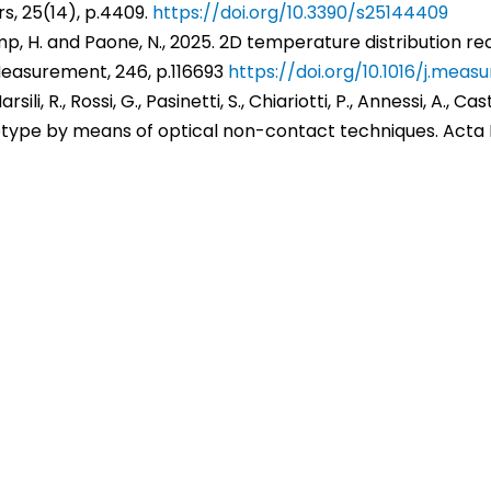
rs, 25(14), p.4409.
https://doi.org/10.3390/s25144409
e Kamp, H. and Paone, N., 2025. 2D temperature distribution
Measurement, 246, p.116693
https://doi.org/10.1016/j.meas
Marsili, R., Rossi, G., Pasinetti, S., Chiariotti, P., Annessi, A.
otype by means of optical non-contact techniques. Acta Im