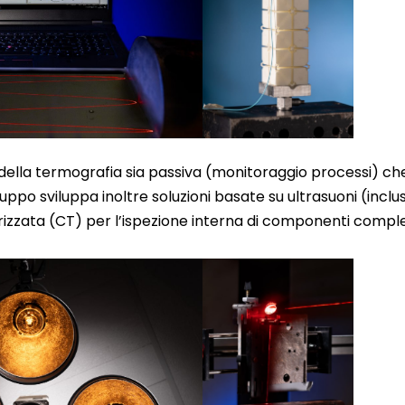
della termografia sia passiva (monitoraggio processi) che 
gruppo sviluppa inoltre soluzioni basate su ultrasuoni (inclu
rizzata (CT) per l’ispezione interna di componenti comp