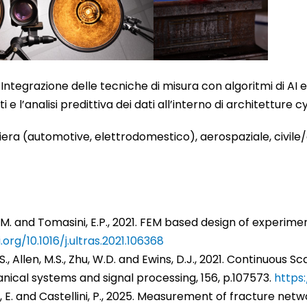
: Integrazione delle tecniche di misura con algoritmi di AI
i e l’analisi predittiva dei dati all’interno di architetture c
riera (automotive, elettrodomestico), aerospaziale, civile/
 G.M. and Tomasini, E.P., 2021. FEM based design of experime
.org/10.1016/j.ultras.2021.106368
rg, S., Allen, M.S., Zhu, W.D. and Ewins, D.J., 2021. Continuou
ical systems and signal processing, 156, p.107573.
https:
ti, E. and Castellini, P., 2025. Measurement of fracture n