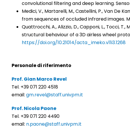
convolutional filtering and deep learning. Senso
Medici, V., Martarelli, M., Castellini, P., Van D
from sequences of occluded infrared images. 
Quattrocchi, A., Alizzio, D., Capponi, L., Tocci, T., 
structural behaviour of a 3D airless wheel prot
https://doi.org/10.21014/acta_imeko.v11i3.1268
Personale di riferimento
Prof. Gian Marco Revel
Tel. +39 071 220 4518
email:
gm.revel@staff.univpm.it
Prof. Nicola Paone
Tel. +39 071 220 4490
email:
n.paone@staff.univpm.it