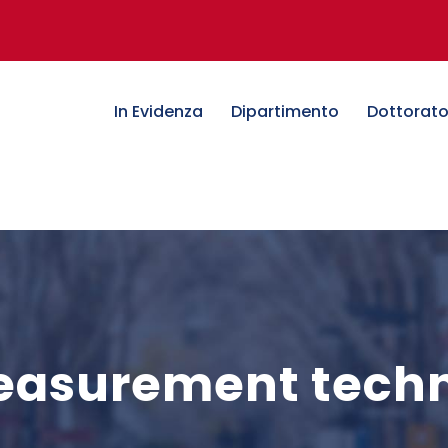
In Evidenza
Dipartimento
Dottorat
easurement tech