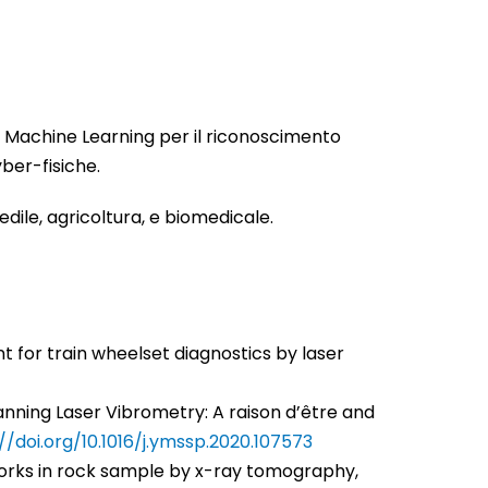
 e Machine Learning per il riconoscimento
yber-fisiche.
edile, agricoltura, e biomedicale.
nt for train wheelset diagnostics by laser
s Scanning Laser Vibrometry: A raison d’être and
//doi.org/10.1016/j.ymssp.2020.107573
etworks in rock sample by x-ray tomography,