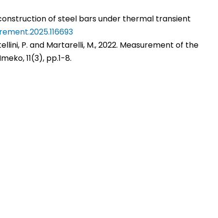
 reconstruction of steel bars under thermal transient
urement.2025.116693
, Castellini, P. and Martarelli, M., 2022. Measurement of the
eko, 11(3), pp.1-8.