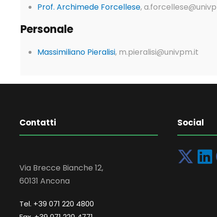
Prof. Archimede Forcellese
, a.forcellese@univp
Personale
Massimiliano Pieralisi
, m.pieralisi@univpm.it
Contatti
Social
Via Brecce Bianche 12,
60131 Ancona
Tel. +39 071 220 4800
Fax. +39 071 220 4771