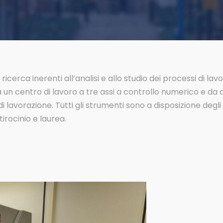
di ricerca inerenti all’analisi e allo studio dei processi di l
 da un centro di lavoro a tre assi a controllo numerico e d
lavorazione. Tutti gli strumenti sono a disposizione degli
irocinio e laurea.