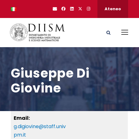
Ateneo
Giuseppe Di
Giovine
Email:
g.digiovine@staff.univ
pm.it