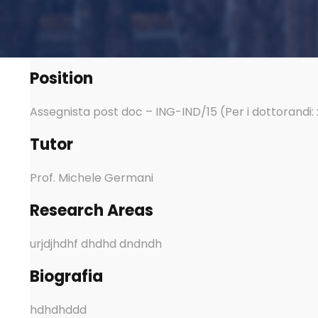
Position
Assegnista post doc – ING-IND/15 (Per i dottorandi: 
Tutor
Prof. Michele Germani
Research Areas
urjdjhdhf dhdhd dndndh
Biografia
hdhdhddd