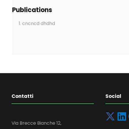
Publications
cncncd dhdhd
Contatti
Social
Via Brecce Bianche 12,