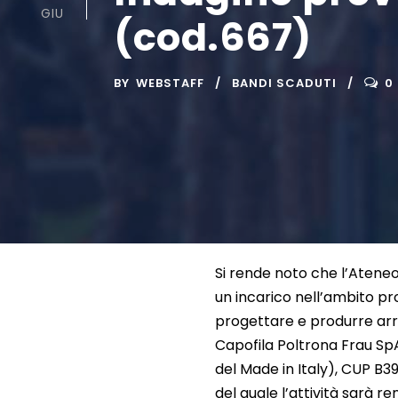
GIU
(cod.667)
BY
WEBSTAFF
BANDI SCADUTI
0
Si rende noto che l’Atene
un incarico nell’ambito pr
progettare e produrre arre
Capofila Poltrona Frau SpA
del Made in Italy), CUP B3
del quale l’attività sarà r