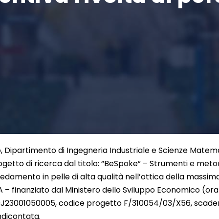
o, Dipartimento di Ingegneria Industriale e Scienze Matem
ogetto di ricerca dal titolo: “BeSpoke” – Strumenti e metod
damento in pelle di alta qualità nell’ottica della massima
 – finanziato dal Ministero dello Sviluppo Economico (ora
9J23001050005, codice progetto F/310054/03/X56, scadenza 
endicontata.