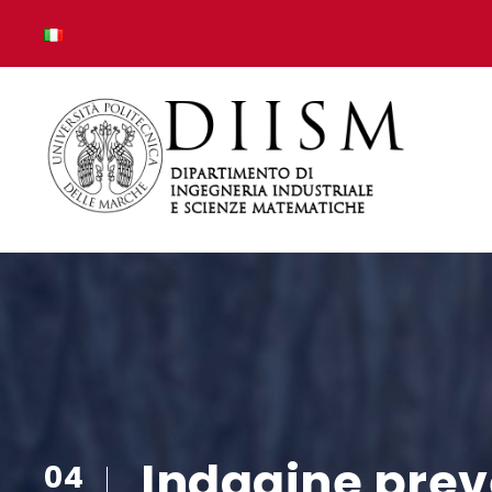
Indagine preve
04