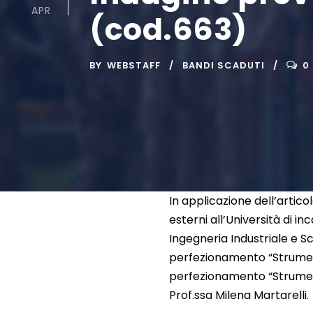
APR
(cod.663)
BY
WEBSTAFF
BANDI SCADUTI
0
In applicazione dell’artic
esterni all’Università di i
Ingegneria Industriale e S
perfezionamento “Strument
perfezionamento “Strument
Prof.ssa Milena Martarelli.