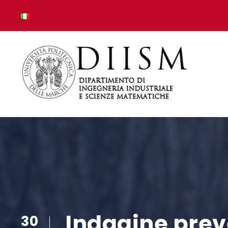
Indagine preve
30