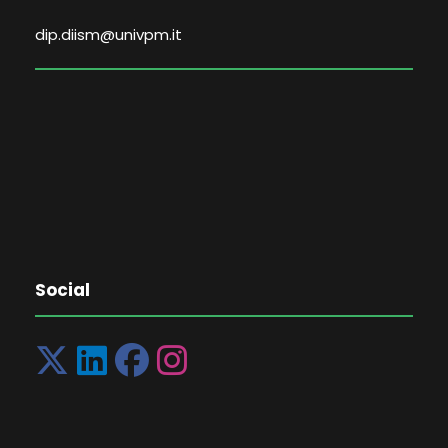
dip.diism@univpm.it
Social