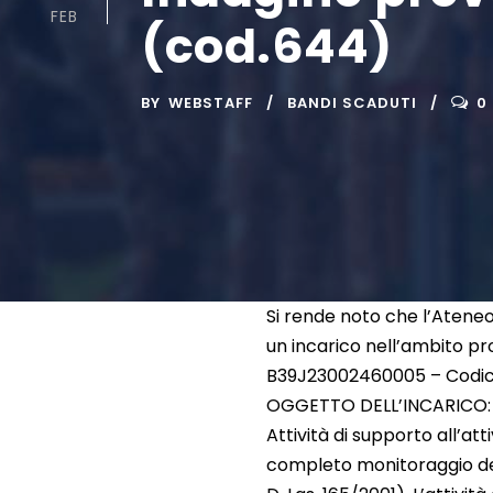
FEB
(cod.644)
BY
WEBSTAFF
BANDI SCADUTI
0
Si rende noto che l’Atene
un incarico nell’ambito pr
B39J23002460005 – Codice 
OGGETTO DELL’INCARICO:
Attività di supporto all’att
completo monitoraggio del 