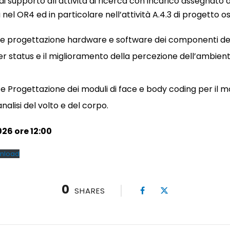
à di supporto all’attività di ricerca con incarico assegnato d
l OR4 ed in particolare nell’attività A.4.3 di progetto os
i e progettazione hardware e software dei componenti de
er status e il miglioramento della percezione dell’ambient
a e Progettazione dei moduli di face e body coding per il m
analisi del volto e del corpo.
26 ore 12:00
nload
0
SHARES