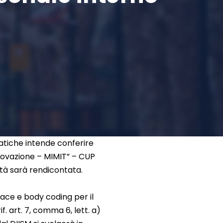
atiche intende conferire
nnovazione – MIMIT” – CUP
tà sarà rendicontata.
 face e body coding per il
. art. 7, comma 6, lett. a)