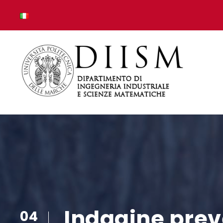
Indagine preve
04