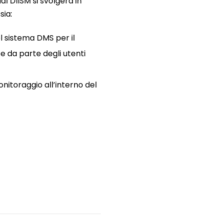
al DIISM si svolgerà in
sia:
l sistema DMS per il
e da parte degli utenti
onitoraggio all’interno del