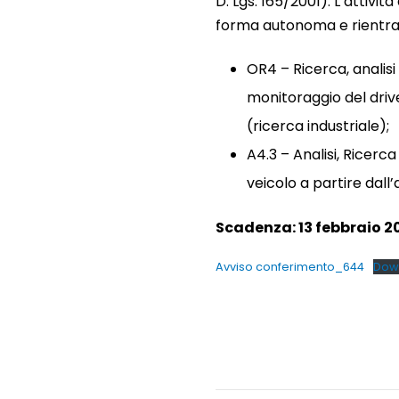
D. Lgs. 165/2001). L’attivit
forma autonoma e rientra ne
OR4 – Ricerca, analis
monitoraggio del driv
(ricerca industriale);
A4.3 – Analisi, Ricerc
veicolo a partire dall’
Scadenza: 13 febbraio 20
Avviso conferimento_644
Dow