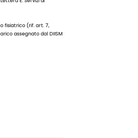
ettera E: Servizi di
fisiatrico (rif. art. 7,
incarico assegnato dal DIISM