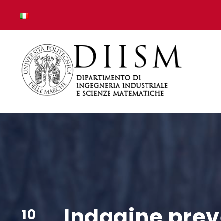
Indagine preve
10