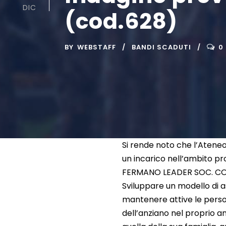
DIC
(cod.628)
BY
WEBSTAFF
BANDI SCADUTI
0
Si rende noto che l’Atene
un incarico nell’ambito pr
FERMANO LEADER SOC. CONS.
Sviluppare un modello di as
mantenere attive le person
dell’anziano nel proprio am