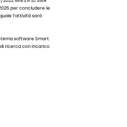
4/2022 M19.3.A ID SIAR
2026 per concludere le
quale l’attività sarà
g sistema software Smart
à di ricerca con incarico