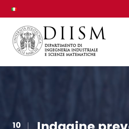
Indagine preve
10