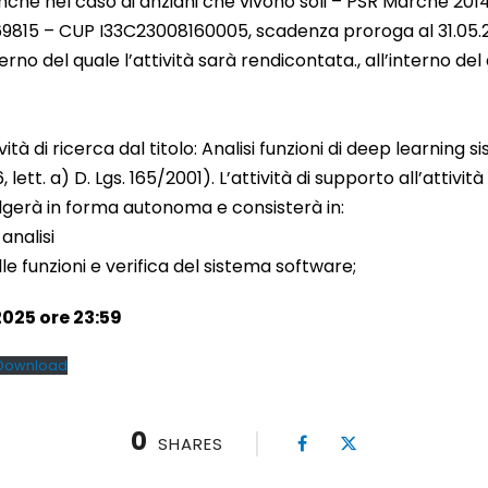
 anche nel caso di anziani che vivono soli – PSR Marche 201
9815 – CUP I33C23008160005, scadenza proroga al 31.05.
terno del quale l’attività sarà rendicontata., all’interno del 
ività di ricerca dal titolo: Analisi funzioni di deep learnin
, lett. a) D. Lgs. 165/2001). L’attività di supporto all’attivit
lgerà in forma autonoma e consisterà in:
analisi
elle funzioni e verifica del sistema software;
025 ore 23:59
Download
0
SHARES