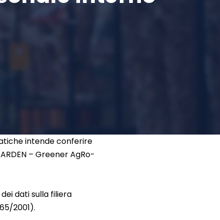
atiche intende conferire
7 “GARDEN – Greener AgRo-
ei dati sulla filiera
165/2001).