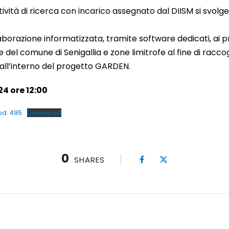
attività di ricerca con incarico assegnato dal DIISM si svo
elaborazione informatizzata, tramite software dedicati, ai pr
 del comune di Senigallia e zone limitrofe al fine di raccogl
o all’interno del progetto GARDEN.
4 ore 12:00
od. 495
Download
0
SHARES