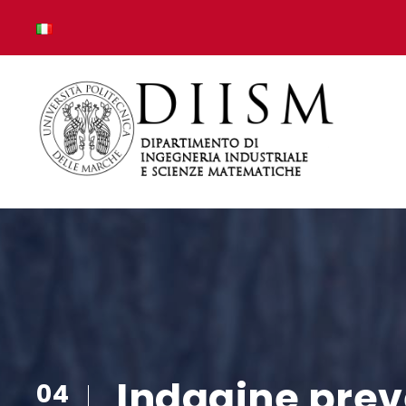
Indagine preve
04