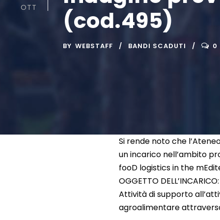
OTT
(cod.495)
BY
WEBSTAFF
BANDI SCADUTI
0
Si rende noto che l’Atene
un incarico nell’ambito p
fooD logistics in the mEd
OGGETTO DELL’INCARICO:
Attività di supporto all’atti
agroalimentare attraverso in