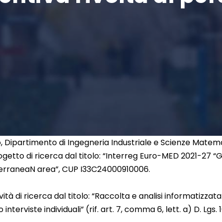
o, Dipartimento di Ingegneria Industriale e Scienze Matem
rogetto di ricerca dal titolo: “Interreg Euro-MED 2021-2
iterraneaN area”, CUP I33C24000910006.
vità di ricerca dal titolo: “Raccolta e analisi informatizzata d
terviste individuali” (rif. art. 7, comma 6, lett. a) D. Lgs. 