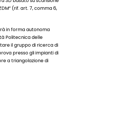
ura 3D basato su scansione
DM” (rif. art. 7, comma 6,
lgerà in forma autonoma
tà Politecnica delle
re il gruppo di ricerca di
rova presso gli impianti di
re a triangolazione di