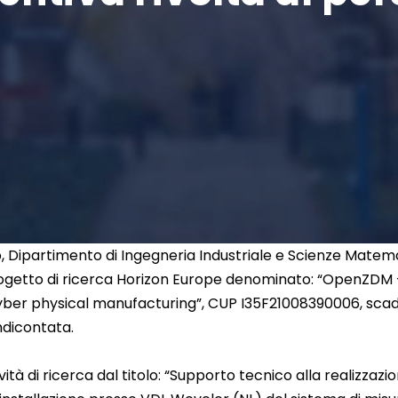
o, Dipartimento di Ingegneria Industriale e Scienze Matem
rogetto di ricerca Horizon Europe denominato: “OpenZDM
cyber physical manufacturing”, CUP I35F21008390006, scaden
endicontata.
tività di ricerca dal titolo: “Supporto tecnico alla realizz