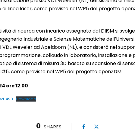
 installazione presso VDL Weveler (NL) del sistema di mis
e di linea laser, come previsto nel WP5 del progetto openZ
attività di ricerca con incarico assegnato dal DIISM si svo
Ingegneria Industriale e Scienze Matematiche dell’Universi
 VDL Weveler ad Apeldoorn (NL), e consisterà nel supporta
programmazione, collaudo in laboratorio, installazione e p
tipo di sistema di misura 3D basato su scansione di senso
DI#5, come previsto nel WP5 del progetto openZDM.
4 ore 12:00
od. 493
Download
0
SHARES