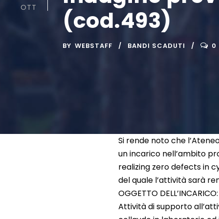
OTT
(cod.493)
BY
WEBSTAFF
BANDI SCADUTI
0
Si rende noto che l’Atene
un incarico nell’ambito p
realizing zero defects in 
del quale l’attività sarà r
OGGETTO DELL’INCARICO:
Attività di supporto all’at