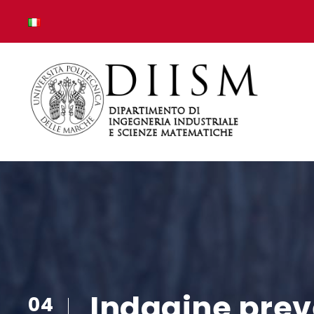
Indagine preve
04