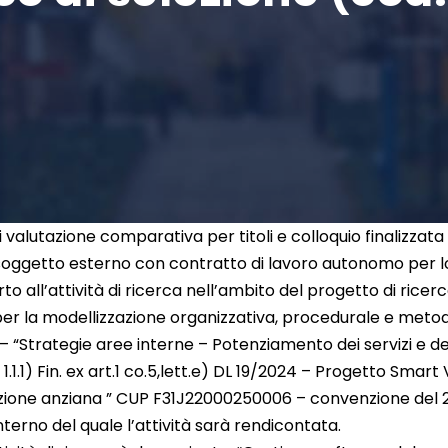
valutazione comparativa per titoli e colloquio finalizzata
n soggetto esterno con contratto di lavoro autonomo per l
rto all’attività di ricerca nell’ambito del progetto di ric
er la modellizzazione organizzativa, procedurale e metod
, – “Strategie aree interne – Potenziamento dei servizi e del
1.1) Fin. ex art.1 co.5,lett.e) DL 19/2024 – Progetto Smart 
azione anziana ” CUP F31J22000250006 – convenzione del 
interno del quale l’attività sarà rendicontata.