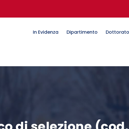
In Evidenza
Dipartimento
Dottorat
o di selezione (cod