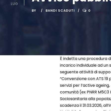
LUG
BY
BANDI SCADUTI
0
È indetta una procedura di 
incarico individuale ad u
seguente attività di suppo
“Convenzione con ATS 19 p
servizi per l’active ageing
comunità (ex PNRR M5C3 I 1.
Sociosanitaria alla popol
scadenza il 31.03.2026, all’