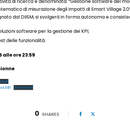
attività di ricerca è denominata: “Gestione software del mo
tematico di misurazione degli impatti di Smart Village 2.0”.
segnato dal DIISM, si svolgerà in forma autonoma e consister
luzioni software per la gestione dei KPI;
t delle funzionalità.
 alle ore 23:59
hionne
load
od.581
Download
0
SHARES